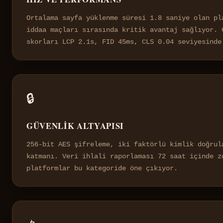
Ortalama sayfa yüklenme süresi 1.8 saniye olan pl
iddaa maçları sırasında kritik avantaj sağlıyor. 
skorları LCP 2.1s, FID 45ms, CLS 0.04 seviyesinde
🔒
GÜVENLIK ALTYAPISI
256-bit AES şifreleme, iki faktörlü kimlik doğrul
katmanı. Veri ihlali raporlaması 72 saat içinde z
platformlar bu kategoride öne çıkıyor.