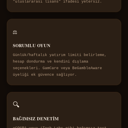
"uluslararası lisans" ifadesi yetersiz.
⚖️
SORUMLU OYUN
Günlük/haftalık yatırım limiti belirleme,
hesap dondurma ve kendini dışlama
seçenekleri. GamCare veya BeGambleAware
üyeliği ek güvence sağlıyor.
🔍
BAĞIMSIZ DENETIM