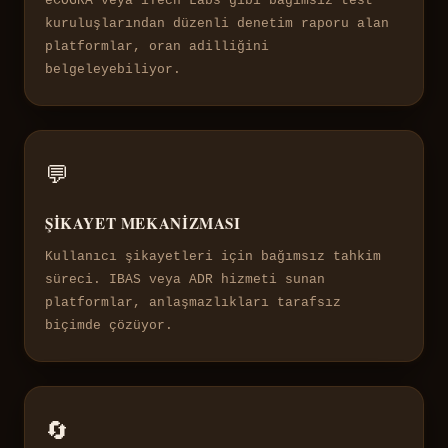
eCOGRA veya iTech Labs gibi bağımsız test
kuruluşlarından düzenli denetim raporu alan
platformlar, oran adilliğini
belgeleyebiliyor.
💬
ŞIKAYET MEKANIZMASI
Kullanıcı şikayetleri için bağımsız tahkim
süreci. IBAS veya ADR hizmeti sunan
platformlar, anlaşmazlıkları tarafsız
biçimde çözüyor.
🔄