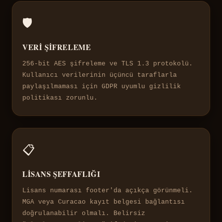
🛡️
VERI ŞIFRELEME
256-bit AES şifreleme ve TLS 1.3 protokolü.
Kullanıcı verilerinin üçüncü taraflarla
paylaşılmaması için GDPR uyumlu gizlilik
politikası zorunlu.
📋
LISANS ŞEFFAFLIĞI
Lisans numarası footer'da açıkça görünmeli.
MGA veya Curacao kayıt belgesi bağlantısı
doğrulanabilir olmalı. Belirsiz