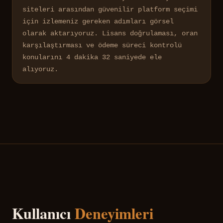
siteleri arasından güvenilir platform seçimi
için izlemeniz gereken adımları görsel
olarak aktarıyoruz. Lisans doğrulaması, oran
karşılaştırması ve ödeme süreci kontrolü
konularını 4 dakika 32 saniyede ele
alıyoruz.
Kullanıcı
Deneyimleri