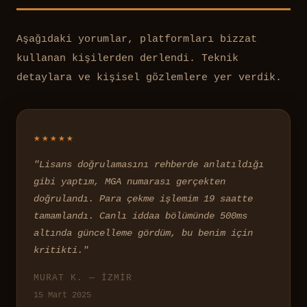
Aşağıdaki yorumlar, platformları bizzat
kullanan kişilerden derlendi. Teknik
detaylara ve kişisel gözlemlere yer verdik.
★★★★★
"Lisans doğrulamasını rehberde anlatıldığı
gibi yaptım, MGA numarası gerçekten
doğrulandı. Para çekme işlemim 19 saatte
tamamlandı. Canlı iddaa bölümünde 500ms
altında güncelleme gördüm, bu benim için
kritikti."
MURAT K. — İZMIR
15 Mart 2025