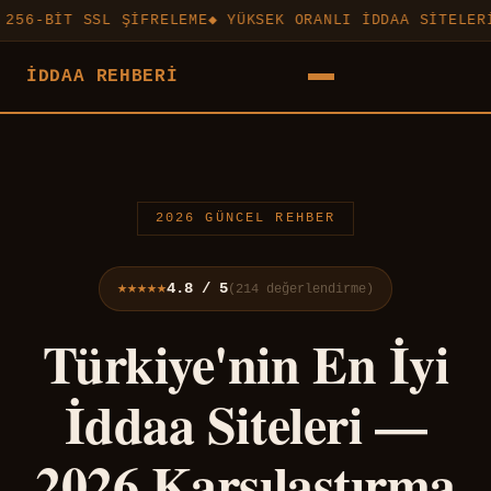
T SSL ŞIFRELEME
YÜKSEK ORANLI IDDAA SITELERI
GÜNC
İDDAA REHBERI
2026 GÜNCEL REHBER
★★★★★
4.8 / 5
(214 değerlendirme)
Türkiye'nin En İyi
İddaa Siteleri —
2026 Karşılaştırma