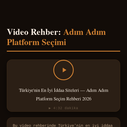
referans alın.
Video Rehber:
Adım Adım
Platform Seçimi
Türkiye'nin En İyi İddaa Siteleri — Adım Adım
Platform Seçim Rehberi 2026
▶ 4:32 dakika
Bu video rehberinde Türkiye'nin en iyi iddaa