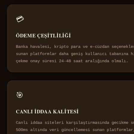
💳
ÖDEME ÇEŞITLILIĞI
Banka havalesi, kripto para ve e-cüzdan seçenekle
sunan platformlar daha geniş kullanıcı tabanına h
çekme onay süresi 24-48 saat aralığında olmalı.
🎯
CANLI İDDAA KALITESI
Canlı iddaa siteleri karşılaştırmasında gecikme s
500ms altında veri güncellemesi sunan platformlar