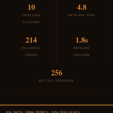
10
4.8
İNCELENEN
ORTALAMA PUAN
PLATFORM
214
1.8s
KULLANICI
ORTALAMA
YORUMU
YÜKLENME
256
BIT SSL ŞIFRELEME
Ana Sayfa
İddaa Rehberi
Site Özellikleri