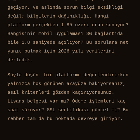
geçiyor. Ve aslında sorun bilgi eksikliği
değil; bilgilerin dağınıklığı. Hangi
platform gerçekten 1.85 üzeri oran sunuyor?
Hangisinin mobil uygulaması 3G bağlantıda
bile 1.8 saniyede açılıyor? Bu sorulara net
yanıt bulmak için 2026 yılı verilerini
derledik.
Şöyle düşün: bir platformu değerlendirirken
yalnızca hoş görünen arayüze bakıyorsanız,
asıl kriterleri gözden kaçırıyorsunuz.
Lisans belgesi var mı? Ödeme işlemleri kaç
saat sürüyor? SSL sertifikası güncel mi? Bu
rehber tam da bu noktada devreye giriyor.