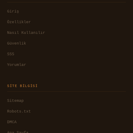
Giriş
Özellikler
Nasıl Kullanılır
Güvenlik
SSS
Yorumlar
SITE BILGISI
Sitemap
Robots.txt
DMCA
Ana Sayfa