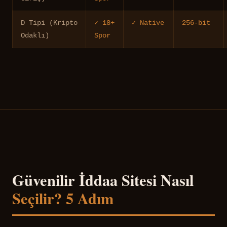
D Tipi (Kripto
✓ 18+
✓ Native
256-bit
Odaklı)
Spor
Güvenilir İddaa Sitesi Nasıl
Seçilir? 5 Adım